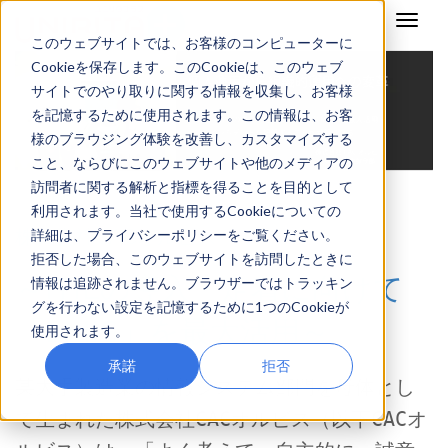
このウェブサイトでは、お客様のコンピューターに
Cookieを保存します。このCookieは、このウェブ
サイトでのやり取りに関する情報を収集し、お客様
を記憶するために使用されます。この情報は、お客
様のブラウジング体験を改善し、カスタマイズする
こと、ならびにこのウェブサイトや他のメディアの
訪問者に関する解析と指標を得ることを目的として
利用されます。当社で使用するCookieについての
株式会社CACオルビス
詳細は、プライバシーポリシーをご覧ください。
拒否した場合、このウェブサイトを訪問したときに
～ITILの導入・定着に向けて
情報は追跡されません。ブラウザーではトラッキン
グを行わない設定を記憶するために1つのCookieが
「LMIS」を最大活用～
使用されます。
承諾
拒否
某大手製造業の情報システム部門を母体とし
て生まれた株式会社CACオルビス（以下CACオ