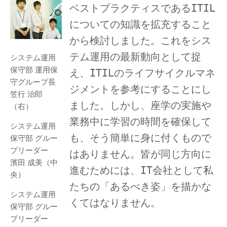
ベストプラクティスであるITIL
についての知識を拡充すること
から検討しました。これをシス
テム運用の最新動向として捉
システム運用
保守部 運用保
え、ITILのライフサイクルマネ
守グループ長
ジメントを参考にすることにし
笠行 治郎
ました。しかし、座学の実施や
（右）
業務中に学習の時間を確保して
システム運用
も、そう簡単に身に付くもので
保守部 グルー
プリーダー
はありません。皆が同じ方向に
濱田 成美（中
進むためには、IT会社として私
央）
たちの「あるべき姿」を描かな
システム運用
くてはなりません。
保守部 グルー
プリーダー