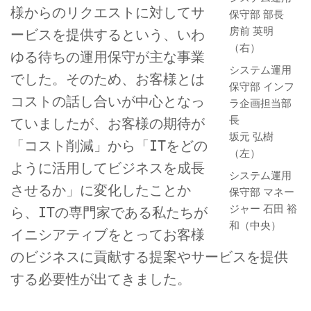
様からのリクエストに対してサ
保守部 部長
房前 英明
ービスを提供するという、いわ
（右）
ゆる待ちの運用保守が主な事業
システム運用
でした。そのため、お客様とは
保守部 インフ
コストの話し合いが中心となっ
ラ企画担当部
長
ていましたが、お客様の期待が
坂元 弘樹
「コスト削減」から「ITをどの
（左）
ように活用してビジネスを成長
システム運用
させるか」に変化したことか
保守部 マネー
ジャー
石田 裕
ら、ITの専門家である私たちが
和（中央）
イニシアティブをとってお客様
のビジネスに貢献する提案やサービスを提供
する必要性が出てきました。