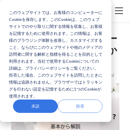
このウェブサイトでは、お客様のコンピューターに
Cookieを保存します。このCookieは、このウェブ
サイトでのやり取りに関する情報を収集し、お客様
を記憶するために使用されます。この情報は、お客
ノーコードとローコー
様のブラウジング体験を改善し、カスタマイズする
ドの違いとは？基本か
こと、ならびにこのウェブサイトや他のメディアの
訪問者に関する解析と指標を得ることを目的として
ら解説
利用されます。当社で使用するCookieについての
詳細は、プライバシーポリシーをご覧ください。
拒否した場合、このウェブサイトを訪問したときに
株式会社ユニリタプラス
APR 30, 2026 4:36:13 PM
情報は追跡されません。ブラウザーではトラッキン
グを行わない設定を記憶するために1つのCookieが
使用されます。
承諾
拒否