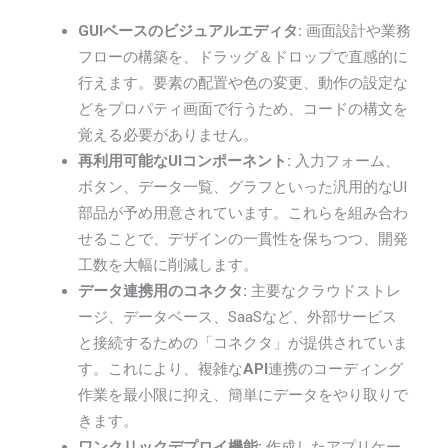
GUIベースのビジュアルエディタ:
画面設計や業務
フローの構築を、ドラッグ＆ドロップで直感的に
行えます。要素の配置や色の変更、動作の設定な
どをプロパティ画面で行うため、コードの構文を
覚える必要がありません。
再利用可能なUIコンポーネント:
入力フォーム、
ボタン、データ一覧、グラフといった汎用的なUI
部品が予め用意されています。これらを組み合わ
せることで、デザインの一貫性を保ちつつ、開発
工数を大幅に削減します。
データ連携用のコネクタ:
主要なクラウドストレ
ージ、データベース、SaaSなど、外部サービス
と接続するための「コネクタ」が提供されていま
す。これにより、複雑な
API
連携のコーディング
作業を最小限に抑え、簡単にデータをやり取りで
きます。
ワンクリックデプロイ機能:
作成したアプリケー