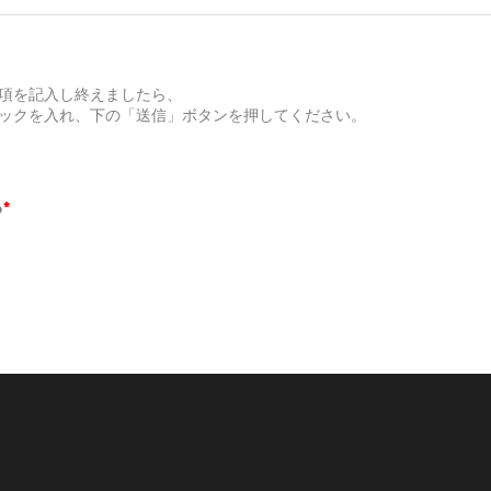
項を記入し終えましたら、
ックを入れ、下の「送信」ボタンを押してください。
る
*