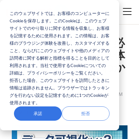
このウェブサイトでは、お客様のコンピューターに
Cookieを保存します。このCookieは、このウェブ
サイトでのやり取りに関する情報を収集し、お客様
を記憶するために使用されます。この情報は、お客
データ可視化とは？必
様のブラウジング体験を改善し、カスタマイズする
こと、ならびにこのウェブサイトや他のメディアの
要性やメリット、具体
訪問者に関する解析と指標を得ることを目的として
的な方法や流れをわか
利用されます。当社で使用するCookieについての
詳細は、プライバシーポリシーをご覧ください。
りやすく解説
拒否した場合、このウェブサイトを訪問したときに
情報は追跡されません。ブラウザーではトラッキン
株式会社ユニリタプラス
MAY 15, 2026 3:32:35 PM
グを行わない設定を記憶するために1つのCookieが
使用されます。
承諾
拒否