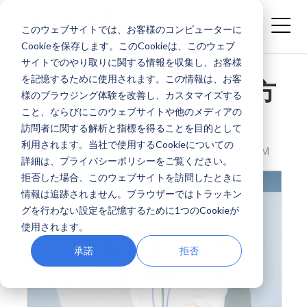
このウェブサイトでは、お客様のコンピューターに
Cookieを保存します。このCookieは、このウェブ
サイトでのやり取りに関する情報を収集し、お客様
を記憶するために使用されます。この情報は、お客
入力フォームの作り方
様のブラウジング体験を改善し、カスタマイズする
と基本のポイント
こと、ならびにこのウェブサイトや他のメディアの
訪問者に関する解析と指標を得ることを目的として
利用されます。当社で使用するCookieについての
株式会社ユニリタプラス
APR 30, 2026 4:36:20 PM
詳細は、プライバシーポリシーをご覧ください。
拒否した場合、このウェブサイトを訪問したときに
情報は追跡されません。ブラウザーではトラッキン
グを行わない設定を記憶するために1つのCookieが
使用されます。
承諾
拒否