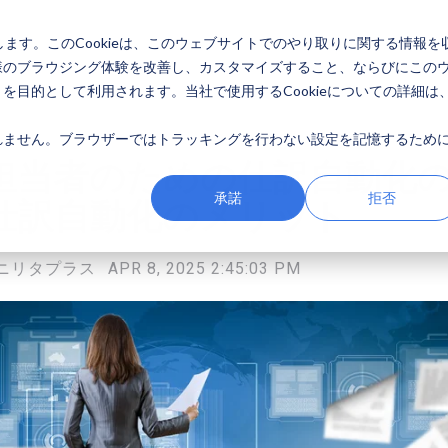
します。このCookieは、このウェブサイトでのやり取りに関する情報を
ューション
導入事例
セミナー
採用情報
会社概要
様のブラウジング体験を改善し、カスタマイズすること、ならびにこの
目的として利用されます。当社で使用するCookieについての詳細は
ません。ブラウザーではトラッキングを行わない設定を記憶するために
担当者のための仕訳自動化
承諾
拒否
仕訳自動化のメリット
ニリタプラス
APR 8, 2025 2:45:03 PM