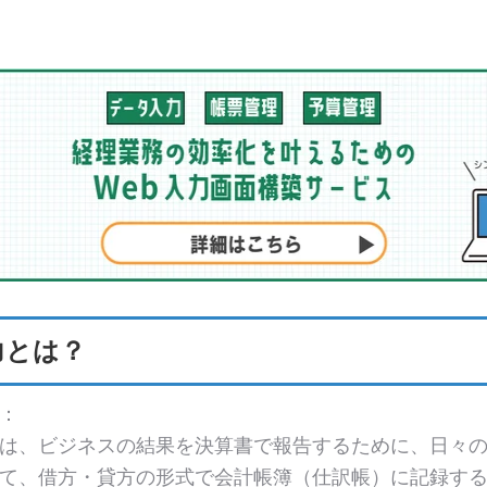
力とは？
：
は、ビジネスの結果を決算書で報告するために、日々
て、借方・貸方の形式で会計帳簿（仕訳帳）に記録す