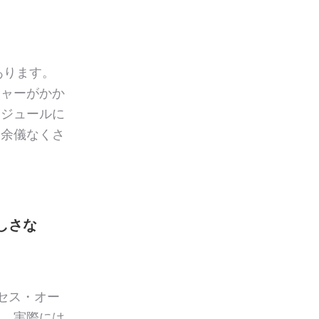
あります。
シャーがかか
ケジュールに
を余儀なくさ
しさな
セス・オー
し、実際には