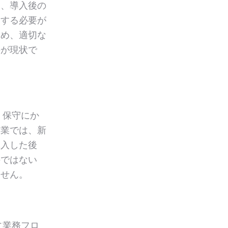
た、導入後の
慮する必要が
ため、適切な
のが現状で
・保守にか
企業では、新
導入した後
のではない
ません。
に業務フロ