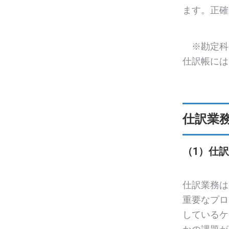
ます。正確
※勘定科
仕訳帳には
仕訳業
（1）仕
仕訳業務は
重要なプロ
しているケ