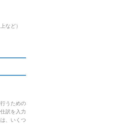
上など）
を行うための
で仕訳を入力
には、いくつ