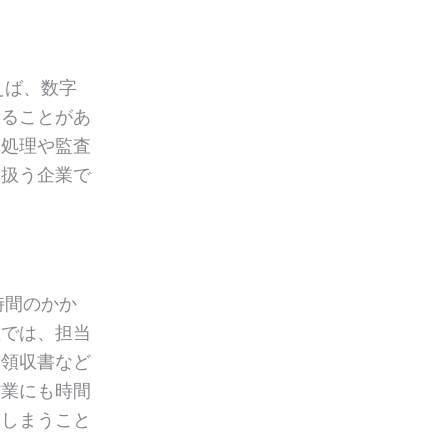
えば、数字
こることがあ
算処理や監査
を扱う企業で
。
時間のかか
種では、担当
や領収書など
作業にも時間
てしまうこと