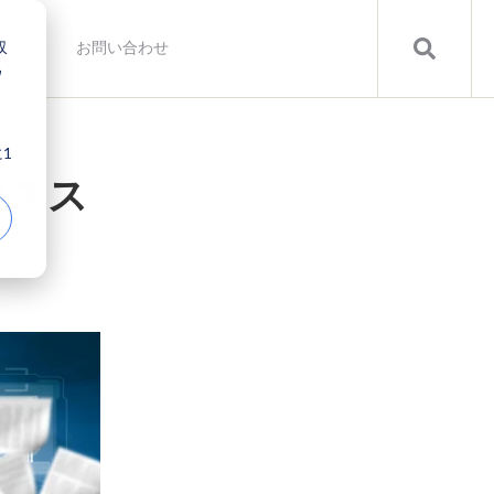
収
ブログ
お問い合わせ
ウ
、
1
のスス