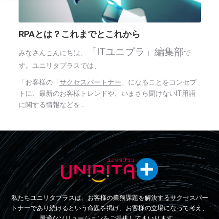
RPAとは？これまでとこれから
「ITユニプラ」編集部
みなさんこんにちは、
で
す。ユニリタプラスでは、
「お客様の「
サクセスパートナー
」になることをコンセプ
トに、最新のお客様トレンドや、いまさら聞けないIT用語
に関する情報などを...
私たちユニリタプラスは、お客様の業務課題を解決するサクセスパー
トナーであり続けるという命題を掲げ、お客様の立場になって考え、
最適なソリューションをご提供してまいります。