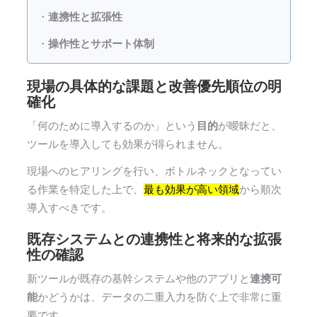
・
連携性と拡張性
・
操作性とサポート体制
現場の具体的な課題と改善優先順位の明
確化
「何のために導入するのか」という
目的
が曖昧だと、
ツールを導入しても効果が得られません。
現場へのヒアリングを行い、ボトルネックとなってい
る作業を特定した上で、
最も効果が高い領域
から順次
導入すべきです。
既存システムとの連携性と将来的な拡張
性の確認
新ツールが既存の基幹システムや他のアプリと
連携可
能
かどうかは、データの二重入力を防ぐ上で非常に重
要です。