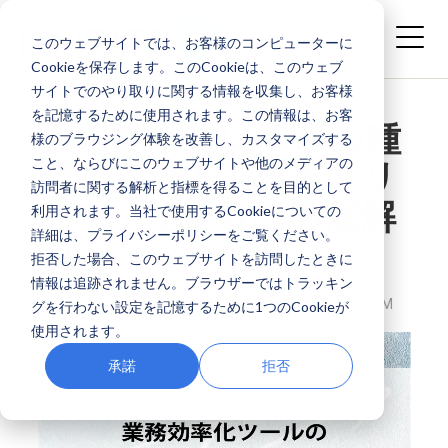
このウェブサイトでは、お客様のコンピューターに
Cookieを保存します。このCookieは、このウェブ
サイトでのやり取りに関する情報を収集し、お客様
を記憶するために使用されます。この情報は、お客
業務効率化ツールの種
様のブラウジング体験を改善し、カスタマイズする
こと、ならびにこのウェブサイトや他のメディアの
類と選び方 / 導入メリ
訪問者に関する解析と指標を得ることを目的として
ット / 注意点の徹底解
利用されます。当社で使用するCookieについての
詳細は、プライバシーポリシーをご覧ください。
説
拒否した場合、このウェブサイトを訪問したときに
情報は追跡されません。ブラウザーではトラッキン
株式会社ユニリタプラス
APR 30, 2026 4:36:25 PM
グを行わない設定を記憶するために1つのCookieが
使用されます。
承諾
拒否