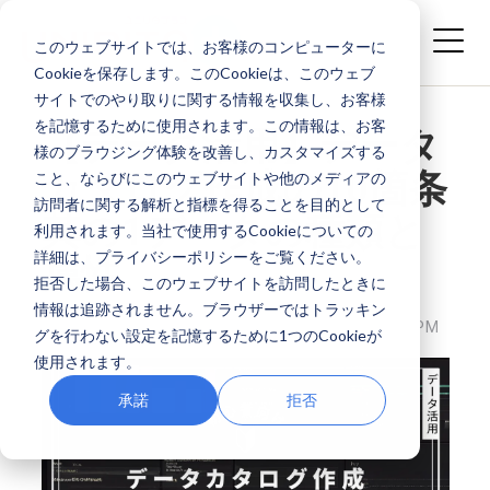
このウェブサイトでは、お客様のコンピューターに
Cookieを保存します。このCookieは、このウェブ
サイトでのやり取りに関する情報を収集し、お客様
を記憶するために使用されます。この情報は、お客
【データ活用】データ
様のブラウジング体験を改善し、カスタマイズする
カタログ作成の10箇条
こと、ならびにこのウェブサイトや他のメディアの
訪問者に関する解析と指標を得ることを目的として
其の1データの種類と
利用されます。当社で使用するCookieについての
詳細は、プライバシーポリシーをご覧ください。
属性
拒否した場合、このウェブサイトを訪問したときに
情報は追跡されません。ブラウザーではトラッキン
株式会社ユニリタプラス
JAN 11, 2024 12:00:00 PM
グを行わない設定を記憶するために1つのCookieが
使用されます。
承諾
拒否