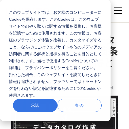
このウェブサイトでは、お客様のコンピューターに
Cookieを保存します。このCookieは、このウェブ
サイトでのやり取りに関する情報を収集し、お客様
を記憶するために使用されます。この情報は、お客
【データ活用】データ
様のブラウジング体験を改善し、カスタマイズする
こと、ならびにこのウェブサイトや他のメディアの
カタログ作成の10箇条
訪問者に関する解析と指標を得ることを目的として
其の2 データの取得と
利用されます。当社で使用するCookieについての
詳細は、プライバシーポリシーをご覧ください。
生成
拒否した場合、このウェブサイトを訪問したときに
情報は追跡されません。ブラウザーではトラッキン
株式会社ユニリタプラス
JAN 16, 2024 3:00:00 PM
グを行わない設定を記憶するために1つのCookieが
使用されます。
承諾
拒否