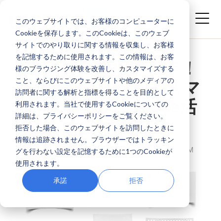
このウェブサイトでは、お客様のコンピューターに
Cookieを保存します。このCookieは、このウェブ
サイトでのやり取りに関する情報を収集し、お客様
を記憶するために使用されます。この情報は、お客
Evernote使用歴10年！
様のブラウジング体験を改善し、カスタマイズする
こと、ならびにこのウェブサイトや他のメディアの
使い込んだビジネスマ
訪問者に関する解析と指標を得ることを目的として
ンが教えるEvernote活
利用されます。当社で使用するCookieについての
詳細は、プライバシーポリシーをご覧ください。
用術
拒否した場合、このウェブサイトを訪問したときに
情報は追跡されません。ブラウザーではトラッキン
株式会社ユニリタプラス
SEP 3, 2021 11:00:00 AM
グを行わない設定を記憶するために1つのCookieが
使用されます。
承諾
拒否